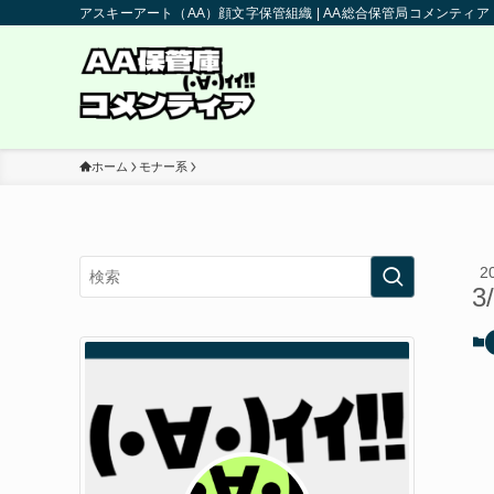
アスキーアート（AA）顔文字保管組織 | AA総合保管局コメンティア
ホーム
モナー系
2
3