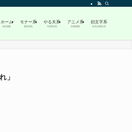
ホーム
モナー系
やる夫系
アニメ系
顔文字系
HOME
MONA
YARUO
ANIME
KAOMOJI
れ」