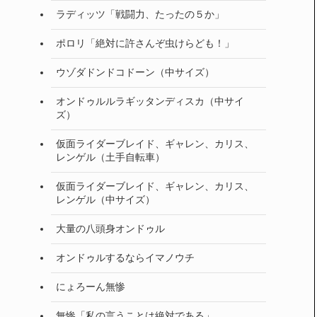
ラディッツ「戦闘力、たったの５か」
ポロリ「絶対に許さんぞ虫けらども！」
ウゾダドンドコドーン（中サイズ）
オンドゥルルラギッタンディスカ（中サイ
ズ）
仮面ライダーブレイド、ギャレン、カリス、
レンゲル（土手自転車）
仮面ライダーブレイド、ギャレン、カリス、
レンゲル（中サイズ）
大量の八頭身オンドゥル
オンドゥルするならイマノウチ
にょろーん無惨
無惨「私の言うことは絶対である」