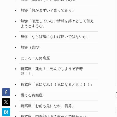
無惨「何がまずい？言ってみろ」
無惨「確定していない情報を嬉々として伝え
ようとするな」
無惨「ならば鬼になれば良いではないか」
無惨（喜び）
にょろーん猗窩座
猗窩座「死ぬ！！死んでしまうぞ杏寿
郎！！」
猗窩座「鬼になれ！！鬼になると言え！！」
構える猗窩座
猗窩座「お前も鬼になれ、義勇」
猗窩座「杏寿郎はあの夜死んで良かった」