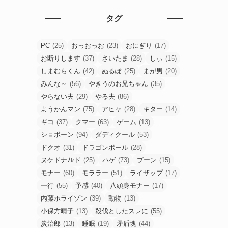
タグ
PC
(25)
おっおっお
(23)
おにぎり
(17)
お断りします
(37)
さいたま
(28)
しぃ
(15)
しまむらくん
(42)
ぬるぽ
(25)
まが男
(20)
みんな～
(56)
やきうのお兄ちゃん
(35)
やらない夫
(29)
やる夫
(86)
ようかんマン
(75)
アヒャ
(28)
キター
(14)
ギコ
(37)
クマー
(63)
ゲーム
(13)
ショボーン
(94)
ダディクール
(53)
ドクオ
(31)
ドラゴンボール
(28)
ヌケドナﾉﾚド
(25)
ハゲ
(73)
ブーン
(15)
モナー
(60)
モララー
(51)
ライザップ
(17)
一行
(55)
予感
(40)
八頭身モナー
(17)
内藤ホライゾン
(39)
動物
(13)
小保方晴子
(13)
殺伐としたスレに
(55)
炭治郎
(13)
睡眠
(19)
矛盾塊
(44)