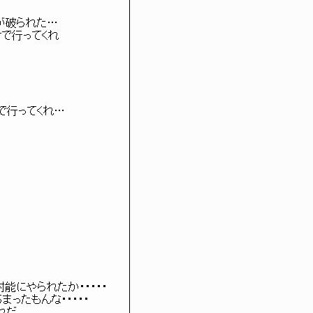
が破られた…

けで行ってくれ

だけで行ってくれ…

・放射能にやられたか・・・・・

まったもんな・・・・・
