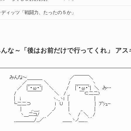
ラディッツ「戦闘力、たったの５か」
みんな～「後はお前だけで行ってくれ」 アス
　みんな～＿＿＿_　　　　　　　　 ／￣￣￣＼

　　　　　／＿＿＿　＼　　　　　　/　 ＿＿＿　ヽ

　　　 ／　 |´・ω・`|　　＼　　 　 /　　|´・ω・`|　＼　み…

　　 /　　　 ￣￣￣　　　　＼　 / _,　　　￣⊂二二)

　　 |　 i　　　　　　　　　　ヽ､_ヽl　|　　　　　　　　|

　　└二二⊃　　　　 　 　 l　∪　 |　　　 　 　 　 |　ﾌﾟｼｭｰ

　　　　 |　　　,､___,　　　　ノ　　　　|　　　 ,、　　　|

　　　　 ヽ＿二コ/　　 ／　　　　　ヽ　　/　＼　 /

　　 _＿＿＿＿/__／´　　　　　＿＿ヽノ＿___｀´
