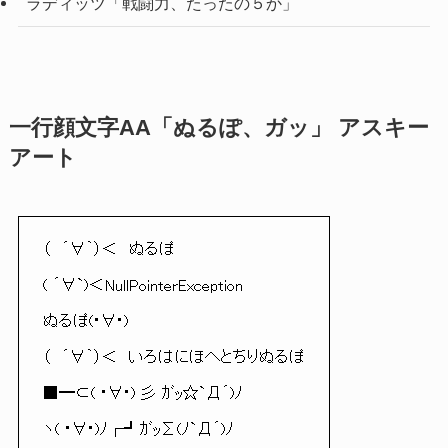
ラディッツ「戦闘力、たったの５か」
一行顔文字AA「ぬるぽ、ガッ」 アスキー
アート
（　´∀｀）＜　ぬるぽ

( ´∀`)＜NullPointerException

ぬるぽ(･∀･)

（　´∀｀）＜　いろはにほへとちりぬるぽ

■━⊂( ･∀･) 彡 ｶﾞｯ☆`Д´)ﾉ

ヽ( ･∀･)ﾉ┌┛ｶﾞｯΣ(ﾉ`Д´)ﾉ
