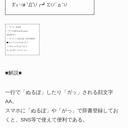
ｶﾞｯヽ(# ﾟДﾟ)ﾉ┌┛∑(ﾉ´д`)ﾉ
■解説■
一行で「ぬるぽ」したり「ガッ」される顔文字
AA。
スマホに「ぬるぽ」や「がっ」で辞書登録してお
くと、SNS等で使えて便利である。