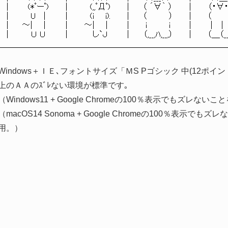
| (*ﾟーﾟ) | (,,ﾟДﾟ) | （ ´∀｀ ） │ （・∀・
| U | │ (i i). | （ ） | （
| ～| | │ ～| | | i i | | ｜ 
| Ｕ Ｕ │ し`Ｊ │ （,__,ﾊ,__,） | （＿（
Windows＋ＩＥ､フォントサイズ「ＭS Pゴシック 中(12ポイ
上のＡＡのｽﾞﾚない環境が標準です｡
（Windows11 + Google Chromeの100％表示でもズレ
（macOS14 Sonoma + Google Chromeの100％表
用。）