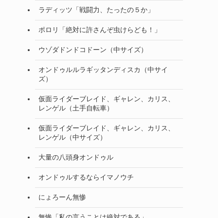
ラディッツ「戦闘力、たったの５か」
ポロリ「絶対に許さんぞ虫けらども！」
ウゾダドンドコドーン（中サイズ）
オンドゥルルラギッタンディスカ（中サイ
ズ）
仮面ライダーブレイド、ギャレン、カリス、
レンゲル（土手自転車）
仮面ライダーブレイド、ギャレン、カリス、
レンゲル（中サイズ）
大量の八頭身オンドゥル
オンドゥルするならイマノウチ
にょろーん無惨
無惨「私の言うことは絶対である」