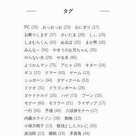
タグ
PC
(25)
おっおっお
(23)
おにぎり
(17)
お断りします
(37)
さいたま
(28)
しぃ
(15)
しまむらくん
(42)
ぬるぽ
(25)
まが男
(20)
みんな～
(56)
やきうのお兄ちゃん
(35)
やらない夫
(29)
やる夫
(86)
ようかんマン
(75)
アヒャ
(28)
キター
(14)
ギコ
(37)
クマー
(63)
ゲーム
(13)
ショボーン
(94)
ダディクール
(53)
ドクオ
(31)
ドラゴンボール
(28)
ヌケドナﾉﾚド
(25)
ハゲ
(73)
ブーン
(15)
モナー
(60)
モララー
(51)
ライザップ
(17)
一行
(55)
予感
(40)
八頭身モナー
(17)
内藤ホライゾン
(39)
動物
(13)
小保方晴子
(13)
殺伐としたスレに
(55)
炭治郎
(13)
睡眠
(19)
矛盾塊
(44)