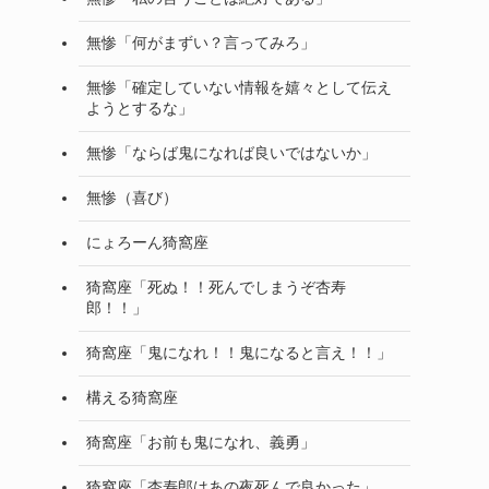
無惨「何がまずい？言ってみろ」
無惨「確定していない情報を嬉々として伝え
ようとするな」
無惨「ならば鬼になれば良いではないか」
無惨（喜び）
にょろーん猗窩座
猗窩座「死ぬ！！死んでしまうぞ杏寿
郎！！」
猗窩座「鬼になれ！！鬼になると言え！！」
構える猗窩座
猗窩座「お前も鬼になれ、義勇」
猗窩座「杏寿郎はあの夜死んで良かった」