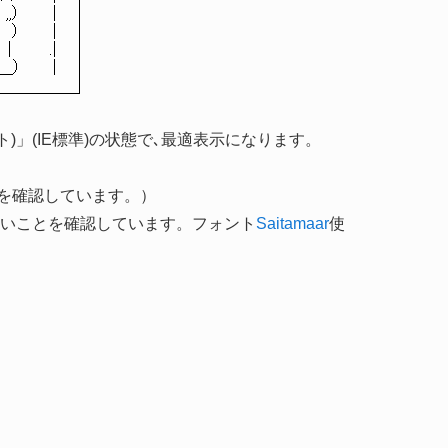
 ,,） │
 ） │
｜ .|
_＿） |
ント)」(IE標準)の状態で､最適表示になります。
ないことを確認しています。）
示でもズレないことを確認しています。フォント
Saitamaar
使