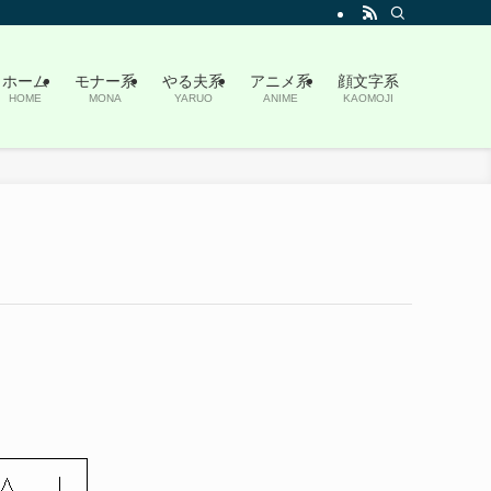
ホーム
モナー系
やる夫系
アニメ系
顔文字系
HOME
MONA
YARUO
ANIME
KAOMOJI
＿∧ |