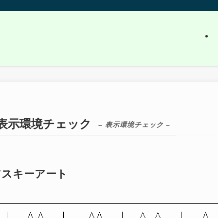
表示環境チェック
– 表示環境チェック –
アスキーアート
| ∧ ∧ | ∧∧ | ∧___∧ │ ∧