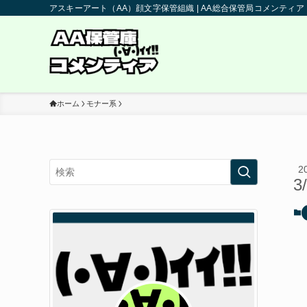
アスキーアート（AA）顔文字保管組織 | AA総合保管局コメンティア
ホーム
モナー系
2
3