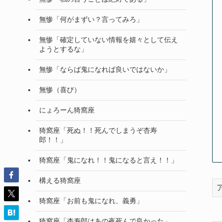
無惨「何がまずい？言ってみろ」
無惨「確定していない情報を嬉々として伝え
ようとするな」
無惨「ならば鬼になれば良いではないか」
無惨（喜び）
にょろーん猗窩座
猗窩座「死ぬ！！死んでしまうぞ杏寿
郎！！」
猗窩座「鬼になれ！！鬼になると言え！！」
構える猗窩座
猗窩座「お前も鬼になれ、義勇」
猗窩座「杏寿郎はあの夜死んで良かった」