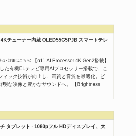
型 4Kチューナー内蔵 OLED55G5PJB スマートテレ
【α11 AI Processor 4K Gen2搭載】
 時点 -
詳細はこちら
)
した有機ELテレビ専用AIプロセッサー搭載で、こ
フィック技術が向上し、画質と音質を最適化。ど
な映像と豊かなサウンドへ。 【Brightness
0 インチ タブレット - 1080pフル HDディスプレイ、大