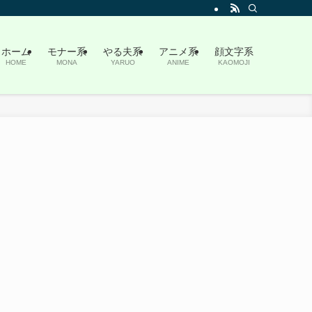
ホーム
モナー系
やる夫系
アニメ系
顔文字系
HOME
MONA
YARUO
ANIME
KAOMOJI