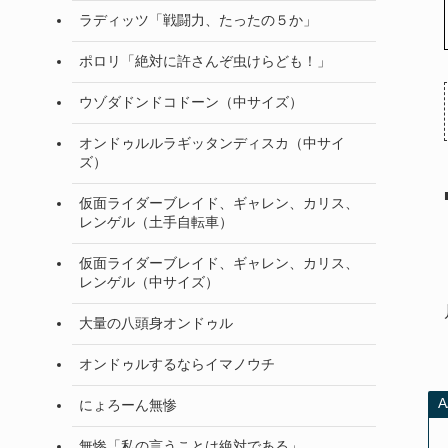
ラディッツ「戦闘力、たったの５か」
ポロリ「絶対に許さんぞ虫けらども！」
ウゾダドンドコドーン（中サイズ）
オンドゥルルラギッタンディスカ（中サイ
ズ）
仮面ライダーブレイド、ギャレン、カリス、
レンゲル（土手自転車）
仮面ライダーブレイド、ギャレン、カリス、
レンゲル（中サイズ）
大量の八頭身オンドゥル
オンドゥルするならイマノウチ
にょろーん無惨
無惨「私の言うことは絶対である」