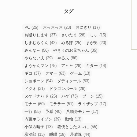
タグ
PC
(25)
おっおっお
(23)
おにぎり
(17)
お断りします
(37)
さいたま
(28)
しぃ
(15)
しまむらくん
(42)
ぬるぽ
(25)
まが男
(20)
みんな～
(56)
やきうのお兄ちゃん
(35)
やらない夫
(29)
やる夫
(86)
ようかんマン
(75)
アヒャ
(28)
キター
(14)
ギコ
(37)
クマー
(63)
ゲーム
(13)
ショボーン
(94)
ダディクール
(53)
ドクオ
(31)
ドラゴンボール
(28)
ヌケドナﾉﾚド
(25)
ハゲ
(73)
ブーン
(15)
モナー
(60)
モララー
(51)
ライザップ
(17)
一行
(55)
予感
(40)
八頭身モナー
(17)
内藤ホライゾン
(39)
動物
(13)
小保方晴子
(13)
殺伐としたスレに
(55)
炭治郎
(13)
睡眠
(19)
矛盾塊
(44)