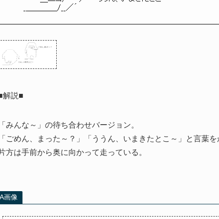
　　 _＿＿＿＿/__／´
■解説■
「みんな～」の待ち合わせバージョン。
「ごめん、まった～？」「ううん、いまきたとこ～」と言葉を
片方は手前から奥に向かって走っている。
AA画像