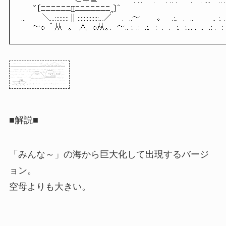
　　　　　　　　　 ⊂♀⊇　　　　　　 . ...　　.　　. .. .　　 . 　. ....　 .: .... 　　 .
　　"〔ﾆﾆﾆﾆﾆﾆIIﾆﾆﾆﾆﾆﾆﾆ,,〕゛

... 　 　＼...::::::::: || ::::::::::::::...／　　.　..～　　　｡　　.:..　.　.. 　　　.. :. 
　　～o　゜从　。　人　o从。.　～.. :. .:　.:.　:　.　.　:.　:.... .. ..　.: .　: ..　
■解説■
「みんな～」の海から巨大化して出現するバージ
ョン。
空母よりも大きい。