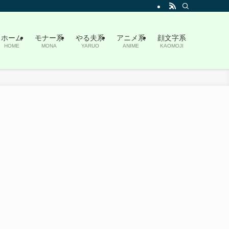
ホーム
モナー系
やる夫系
アニメ系
顔文字系
HOME
MONA
YARUO
ANIME
KAOMOJI