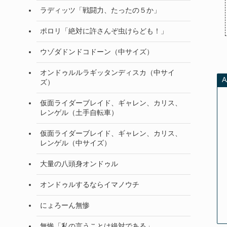
ラディッツ「戦闘力、たったの５か」
ポロリ「絶対に許さんぞ虫けらども！」
ウゾダドンドコドーン（中サイズ）
オンドゥルルラギッタンディスカ（中サイ
ズ）
仮面ライダーブレイド、ギャレン、カリス、
レンゲル（土手自転車）
仮面ライダーブレイド、ギャレン、カリス、
レンゲル（中サイズ）
大量の八頭身オンドゥル
オンドゥルするならイマノウチ
にょろーん無惨
無惨「私の言うことは絶対である」