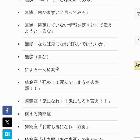
無惨「何がまずい？言ってみろ」
無惨「確定していない情報を嬉々として伝え
ようとするな」
無惨「ならば鬼になれば良いではないか」
無惨（喜び）
A
にょろーん猗窩座
猗窩座「死ぬ！！死んでしまうぞ杏寿
郎！！」
猗窩座「鬼になれ！！鬼になると言え！！」
構える猗窩座
猗窩座「お前も鬼になれ、義勇」
猗窩座「杏寿郎はあの夜死んで良かった」