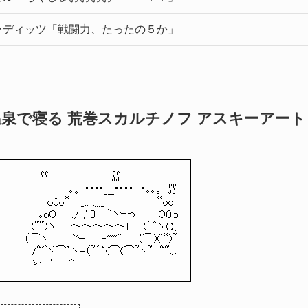
ラディッツ「戦闘力、たったの５か」
温泉で寝る 荒巻スカルチノフ アスキーアート
∬ ∬
｡。 ････___････ ･｡｡。 ∬
ｏ0oﾟﾟ _,,..,,,,_ ﾟﾟoo
｡oO ./ ,' 3 `ヽｰっ O0ｏ
(~~)ヽ ～～～～～l (´^ヽＯ,
（⌒ヽ `'ｰ---‐'''''" （⌒)(ﾞﾞﾞ)~
/~ﾞﾞヾ⌒`ゝ-（~´`(⌒(⌒~ヽ~ ~~､､
ゝｰ ′ '"