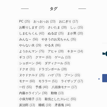
タグ
PC
(25)
おっおっお
(23)
おにぎり
(17)
お断りします
(37)
さいたま
(28)
しぃ
(15)
しまむらくん
(42)
ぬるぽ
(25)
まが男
(20)
みんな～
(56)
やきうのお兄ちゃん
(35)
やらない夫
(29)
やる夫
(86)
ようかんマン
(75)
アヒャ
(28)
キター
(14)
ギコ
(37)
クマー
(63)
ゲーム
(13)
ショボーン
(94)
ダディクール
(53)
ドクオ
(31)
ドラゴンボール
(28)
ヌケドナﾉﾚド
(25)
ハゲ
(73)
ブーン
(15)
モナー
(60)
モララー
(51)
ライザップ
(17)
一行
(55)
予感
(40)
八頭身モナー
(17)
内藤ホライゾン
(39)
動物
(13)
小保方晴子
(13)
殺伐としたスレに
(55)
炭治郎
(13)
睡眠
(19)
矛盾塊
(44)