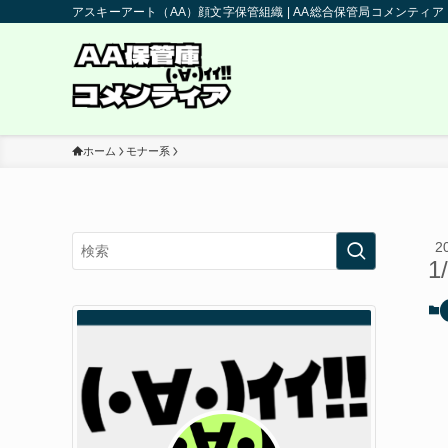
アスキーアート（AA）顔文字保管組織 | AA総合保管局コメンティア
ホーム
モナー系
2
1