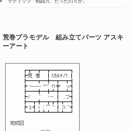
ラディッツ「戦闘力、たったの５か」
荒巻プラモデル 組み立てパーツ アスキ
ーアート
┏┳━┳━┳━━━━┓
┣荒 巻 ┃ｽｶﾙﾁﾉﾌ..┃
┣━━┳━╋━┳━┳┫
┣ ｰ---‐ '''''" ∩╋ .っ┫
┣━━╋━╋┻╋━┻┫
┣/ .` ヽｰ .┃ ..つ┫
┣━┳╋━┳┳╋┳━┫
┣ 3.┫ l ,' ⌒ `'.┃.⊃.`'┫
┗━┻┻┻┻━┻┻━┛
完成図
_,,..,,,,_