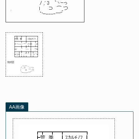
/ ,' 3 `ヽｰっ
. l ⊃ ⌒_つ
`'ｰ---‐'''''"
AA画像