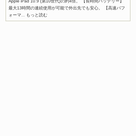
Apple iPad 10.9 (第10世代)の約4倍。 【長時間バッテリー】
最大13時間の連続使用が可能で外出先でも安心。 【高速パフ
ォーマ...
もっと読む