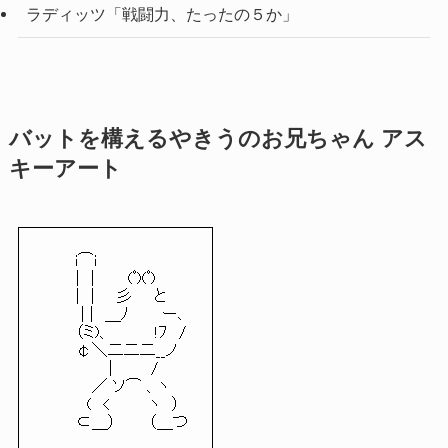
ラディッツ「戦闘力、たったの５か」
バットを構えるやきうのお兄ちゃん アス
キーアート
　 　 i⌒i

　　　|　|　　　(ﾟ)(ﾟ)

　　　|　|　　彡　　と

　　 　| |　＿ﾉ　　　ー､

　　　（ミ)、　　　　!ﾌ　/

　　　￠＼二二二__ノ

　　　　　　|　　　 /

　　　 　／ ソ⌒ 、ヽ

　　　　(　< 　　　ヽ　）

　　　⊂＿）　　　（＿つ