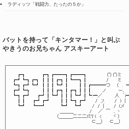
ラディッツ「戦闘力、たったの５か」
バットを持って「キンタマー！」と叫ぶ
やきうのお兄ちゃん アスキーアート
　 ┏┓ 　 　 　 ┏┓┏━━┓┏━━┓　　　　　　（ﾟ）（ﾟ）ミ　
┏┛┗┓┏┓ ┃┃┃┏┓┃┗━┓┃ 　 　　　　ﾉ　　　ミ　　
┗┓┏┛┗┛ ┃┃┃┗┛┃　 　 ┃┃┏━━━つ　　（　.　
┏┛┗┓ 　 　 ┃┃┃┏┓┃┏┓┃┃┃.　　　ノ　　　　ー､
┗┓┏┛ 　 ┏┛┃┗┛┃┃┃┗┛┃┗.━／　　　　人　｀i
　 ┃┃ 　 ┏┛┏┛　 　 ┃┃┗┓┏┛　　 /　,ｿ.　　　/　)　
　 ┗┛ 　 ┗━┛　 　 　 ┗┛　 ┗┛ 　 　/　/　|　　　/　(
　　　　　　　　　　　　　　　＿＿＿　　　　　/　　／　⌒　、ヽ

　　　　　　　　　　　　　　（＿＿＿二二二)ミﾘ (　< 　　　ヾ ）

　　　　　　　　　　　　　　　　　　　　　　　　　⊂＿）　　⊂＿）