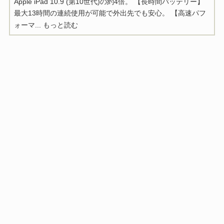
Apple iPad 10.9 (第10世代)の約4倍。 【長時間バッテリー】
最大13時間の連続使用が可能で外出先でも安心。 【高速パフ
ォーマ...
もっと読む