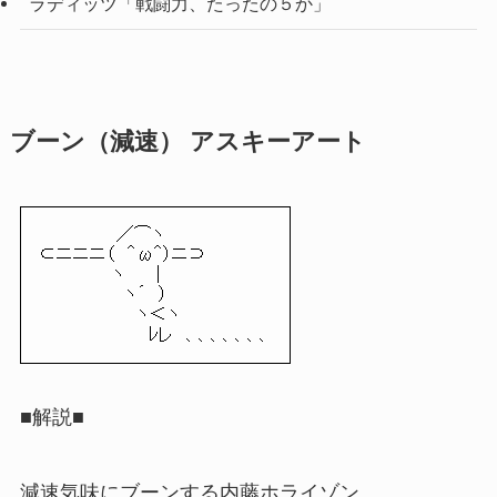
ラディッツ「戦闘力、たったの５か」
ブーン（減速） アスキーアート
／⌒ヽ
⊂ニニニ（ ＾ω＾）ニ⊃
ヽ ｜
ヽ´ ）
ヽ＜ヽ
ﾚレ 、、、、、、、
■解説■
減速気味にブーンする内藤ホライゾン