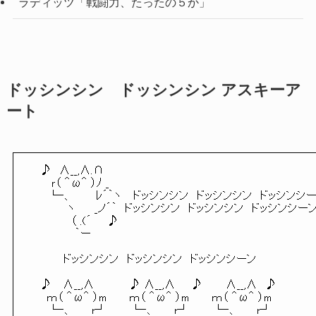
ラディッツ「戦闘力、たったの５か」
ドッシンシン ドッシンシン アスキーア
ート
♪ ∧__,∧.∩
ｒ（ ＾ω＾ ）ﾉ _
└‐、 ﾚ´｀ヽ ドッシンシン ドッシンシン ドッシンシ
ヽ _ノ´｀ ドッシンシン ドッシンシン ドッシンシー
（ .(´ ♪
｀ー
ドッシンシン ドッシンシン ドッシンシーン
♪ ∧__,∧ ♪ ∧__,∧ ♪ ∧__,∧ ♪
ｍ（ ＾ω＾ ）m ｍ（ ＾ω＾ ）m ｍ（ ＾ω＾ ）m
└‐、 r┘ └‐、 r┘ └‐、 r┘