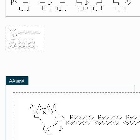
ﾄﾞｼ ┌┘ └┐♪ ┌┘ └┐♪ ┌┘ └┐ ﾄﾞｼ
!l ｣_ ｣ ￣￣ {__L ! !l ｣_ ｣￣￣ {__L ! !l ｣_ } ￣￣ L_L !l
AA画像