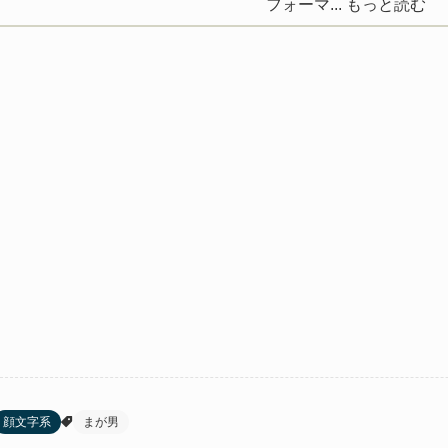
フォーマ...
もっと読む
顔文字系
まが男