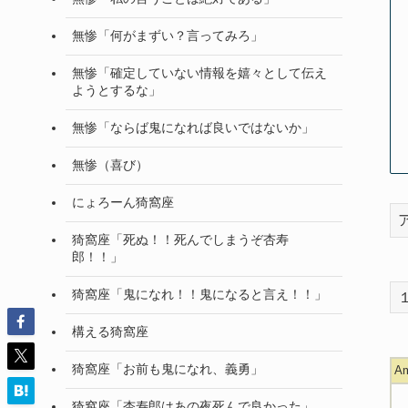
無惨「何がまずい？言ってみろ」
無惨「確定していない情報を嬉々として伝え
ようとするな」
無惨「ならば鬼になれば良いではないか」
無惨（喜び）
にょろーん猗窩座
猗窩座「死ぬ！！死んでしまうぞ杏寿
郎！！」
猗窩座「鬼になれ！！鬼になると言え！！」
構える猗窩座
猗窩座「お前も鬼になれ、義勇」
A
猗窩座「杏寿郎はあの夜死んで良かった」