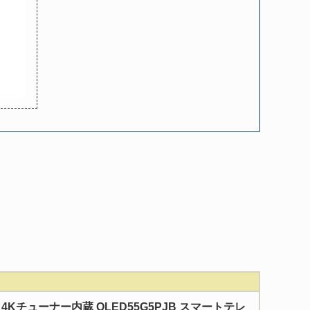
型 4Kチューナー内蔵 OLED55G5PJB スマートテレ