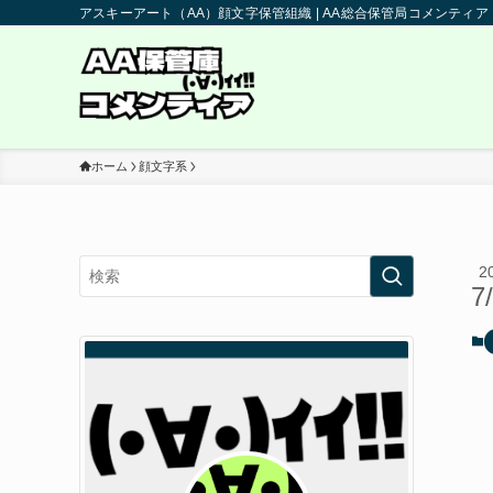
アスキーアート（AA）顔文字保管組織 | AA総合保管局コメンティア
ホーム
顔文字系
2
7