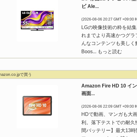
ビ Ale...
(2026-08-06 20:27 GMT +09:00
LGの映像技術の粋を結集
れまでより高速かつグラ
んなコンテンツも美しく鮮明
Boos...
もっと読む
mazon.co.jpで買う
Amazon Fire HD 1
画面...
(2026-08-06 22:09 GMT +09:00
HDで動画、マンガも大
利。落下テストでの耐久性は A
間バッテリー】最大13