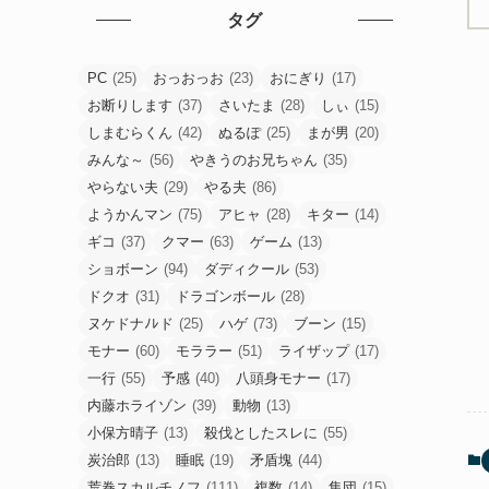
タグ
PC
(25)
おっおっお
(23)
おにぎり
(17)
お断りします
(37)
さいたま
(28)
しぃ
(15)
しまむらくん
(42)
ぬるぽ
(25)
まが男
(20)
みんな～
(56)
やきうのお兄ちゃん
(35)
やらない夫
(29)
やる夫
(86)
ようかんマン
(75)
アヒャ
(28)
キター
(14)
ギコ
(37)
クマー
(63)
ゲーム
(13)
ショボーン
(94)
ダディクール
(53)
ドクオ
(31)
ドラゴンボール
(28)
ヌケドナﾉﾚド
(25)
ハゲ
(73)
ブーン
(15)
モナー
(60)
モララー
(51)
ライザップ
(17)
一行
(55)
予感
(40)
八頭身モナー
(17)
内藤ホライゾン
(39)
動物
(13)
小保方晴子
(13)
殺伐としたスレに
(55)
炭治郎
(13)
睡眠
(19)
矛盾塊
(44)