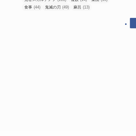
荒巻スカルチノフ
(111)
複数
(14)
集団
(15)
食事
(44)
鬼滅の刃
(49)
麻呂
(13)