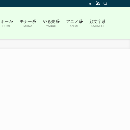
ホーム
モナー系
やる夫系
アニメ系
顔文字系
HOME
MONA
YARUO
ANIME
KAOMOJI