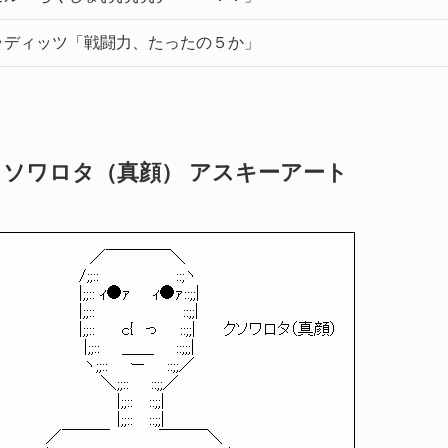
ラディッツ「戦闘力、たったの５か」
クソワロタ（真顔） アスキーアート
／￣￣￣￣＼
/;;:: ::;ヽ
|;;:: ｨ●ｧ ｨ●ｧ::;;|
|;;:: ::;;|
|;;:: c{ っ ::;;| クソワロタ（真顔）
|;;:: ＿＿ ::;;;|
ヽ;;:: ー ::;;／
＼;;:: ::;;／
|;;:: ::;;|
|;;:: ::;;|
／￣￣￣ ￣￣￣＼