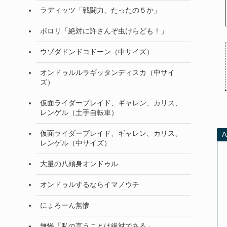
ラディッツ「戦闘力、たったの５か」
ポロリ「絶対に許さんぞ虫けらども！」
ウゾダドンドコドーン（中サイズ）
オンドゥルルラギッタンディスカ（中サイ
ズ）
仮面ライダーブレイド、ギャレン、カリス、
レンゲル（土手自転車）
仮面ライダーブレイド、ギャレン、カリス、
レンゲル（中サイズ）
大量の八頭身オンドゥル
オンドゥルするならイマノウチ
にょろーん無惨
無惨「私の言うことは絶対である」