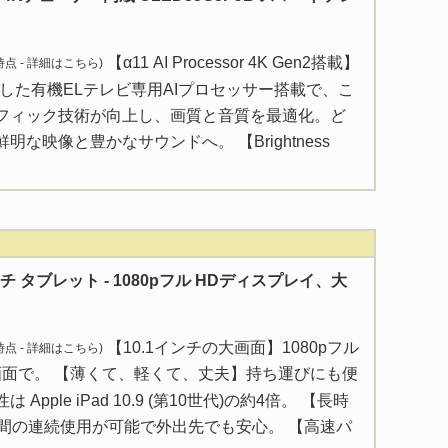
【α11 AI Processor 4K Gen2搭載】
 時点 -
詳細はこちら
)
した有機ELテレビ専用AIプロセッサー搭載で、こ
フィック技術が向上し、画質と音質を最適化。ど
な映像と豊かなサウンドへ。 【Brightness
0 インチ タブレット - 1080pフル HDディスプレイ、大
【10.1インチの大画面】1080pフル
 時点 -
詳細はこちら
)
画面で。 【薄くて、軽くて、丈夫】持ち運びにも便
pple iPad 10.9 (第10世代)の約4倍。 【長時
時間の連続使用が可能で外出先でも安心。 【高速パ