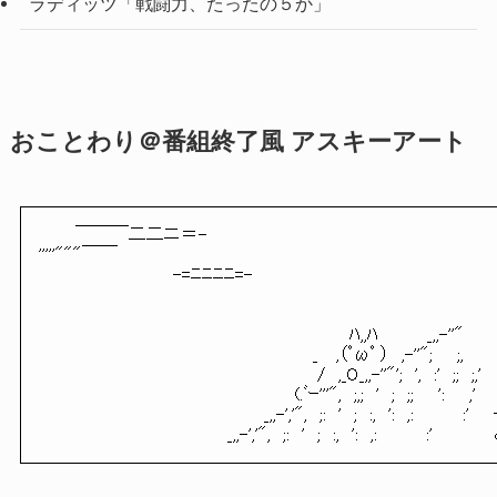
ラディッツ「戦闘力、たったの５か」
おことわり＠番組終了風 アスキーアート
￣￣￣二二ニ＝-
'''''"""￣￣
-=ﾆﾆﾆﾆ=-
ﾊ,,ﾊ _,,-''"
_ ,（ﾟωﾟ ） ,-''"; ;,
/ ,_O_,,-''"'; ', :' ;; ;,'
(.ﾞｰ'''", ;,; ' ; ;; ': ,'
_,,-','", ;: ' ; :, ': ,: :' ┼ヽ 
_,,-','", ;: ' ; :, ': ,: :' ｄ⌒) 