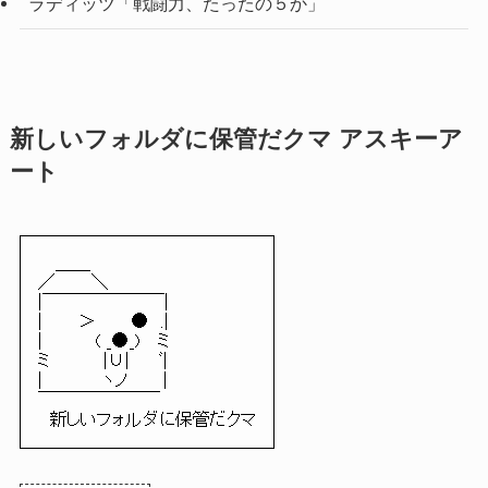
ラディッツ「戦闘力、たったの５か」
新しいフォルダに保管だクマ アスキーア
ート
＿＿
／ ＼
|￣￣￣￣￣￣￣|
| ＞ ● .|
| ( _●_) ミ
ミ |∪| ﾞ|
| ヽノ |
￣￣￣￣￣￣￣
新しいフォルダに保管だクマ