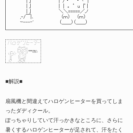
| ,| |ﾟ / ・ ・ ヽ |
| ,| | | ｡ ﾟ u |ﾟ |
| ,| ＼＼=====／ノ
,-/￣|､ （ｍ） （ｍ）
ｰ---‐' （＿＿）（＿＿）
■解説■
扇風機と間違えてハロゲンヒーターを買ってしま
ったダディクール。
ぽっちゃりしていて汗っかきなところに、さらに
暑くするハロゲンヒーターが足されて、汗をたく