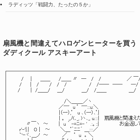
ラディッツ「戦闘力、たったの５か」
扇風機と間違えてハロゲンヒーターを買う
ダディクール アスキーアート
/ | ＿＿ /＿＿ 〃 ― / / ／ ￣
/ | / / / / / /―― ―― ―/
/ | /＿＿/ ＿/ ＿/ /＿＿ ＿/
/＼＿＿_／ヽ
／'''''' u ﾟ '''''':::u:＼
|（一）,ﾟ u ､（一）､ﾟ.|
| 。 ,,ﾉ(､_, )ヽ､,, u.:::| 扇風機と間違え
〃￣ヽ ～ | u ｀ -=ﾆ=- ' .:。::| お金返し
r'-'|.| O | ～ ＼＿ﾟ｀ﾆﾆ´ ＿::::／
`'ｰヾ､＿ノ ～ ／ ﾟ u ｡ ＼