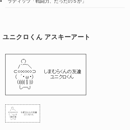
ラディッツ「戦闘力、たったの５か」
ユニクロくん アスキーアート
(~)
/´⌒＼
⊂∽∽∽⊃ しまむらくんの友達
（ ´・ω・） ユニクロくん
（l|l|l|§|l）
し─Ｊ