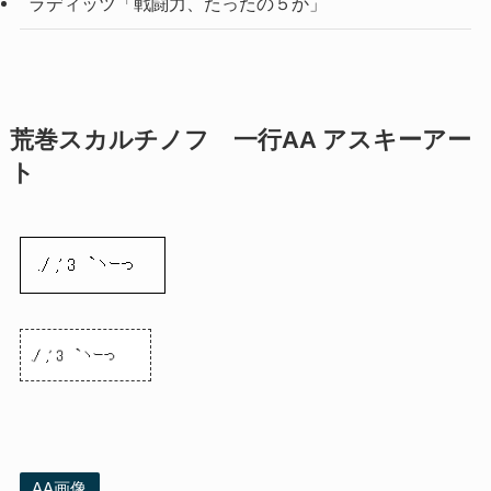
ラディッツ「戦闘力、たったの５か」
荒巻スカルチノフ 一行AA アスキーアー
ト
./ ,' 3 `ヽｰっ
AA画像