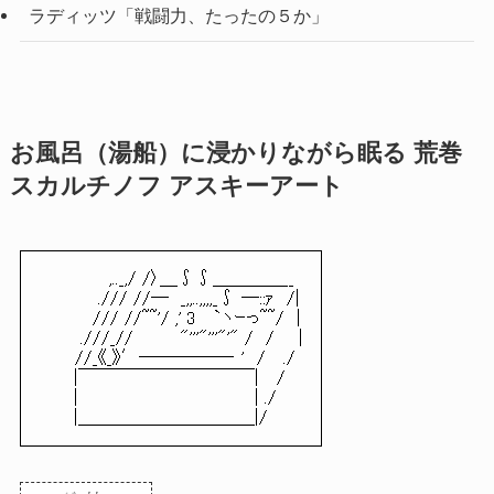
ラディッツ「戦闘力、たったの５か」
お風呂（湯船）に浸かりながら眠る 荒巻
スカルチノフ アスキーアート
,.._,/ /〉＿∫∫＿＿＿＿__
./// //─ _,,..,,,,_∫ ─::ｧ /|
/// //~~'/ ,' 3 `ヽｰっ~~/ |
.///_// "'''"'''"'" / / |
//_《_》′─────‐ ' / ./
|￣￣￣￣￣￣￣￣￣￣| /
| | ./
|＿＿＿＿＿＿＿＿＿＿|/