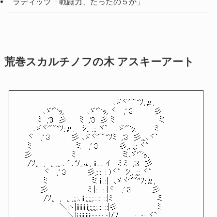
ラディッツ「戦闘力、たったの５か」
荒巻スカルチノフの木 アスキーアート
､ゞヾ'""''ｿ;μ,
､ゞ'"'ｯ, ､ゞ'"'ｯ, ヾ ,' 3 彡
ﾐ ,'3 彡 ﾐ ,'3 彡 ﾐ ミ
､ゞヾ'""''ｿ;μ, ｼ,, ,;; ヾ` ､ゞ'"'ｯ, ﾐ
ヾ ,' 3 彡 ､ゞヾ'""''ｿﾐ ,'3 彡,,;､ヾ`
ﾐ ミ ,' 3 彡,, ,;; ヾ`
彡 ﾐ ミ､ゞ'"'ｯ,
/ｿ,, , ,; ,;;:､ヾ､'ｿ;μ, ii::::: ｲ ﾐ ﾐ ,'3 彡
ヾ ,' 3 彡;:::: : )ヾ` ｼ,, ,;; ヾ`
ﾐ ミ i .:| ､ゞヾ'""''ｿ;μ,
彡 ﾐ |::. : |ヾ ,' 3 彡
/ｿ,, , ,; ,;;:､iii;;;;;::.::: ::|ﾐ ミ
＼iヽ|iiiiiiii;;;;;;.::: ::|彡 ﾐ
＼|i;iiiiiii;;;;;;::: ::|/ｿ,, , ,; ,;;:､ヾ`