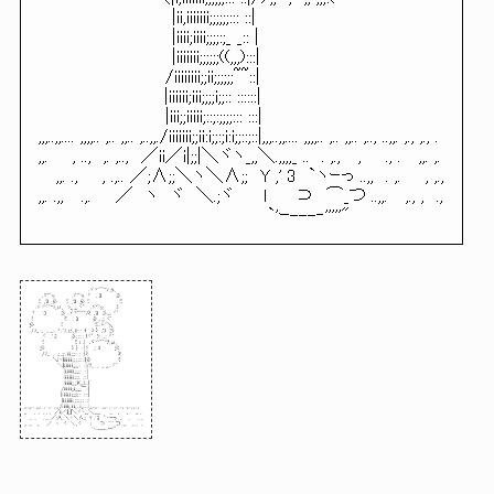
|ii,iiiiiii;;;;;;::: ::|
|iiii;iiii;;;;:;_ _:: |
|iiiiiii;;;;;;((,,,):::|
/iiiiiiii;;ii;;;;;;~~::|
|iiiiii;iii;;;;i;;:: ::::::|
|iii;;iiiii;::;:;;;;::: :::|
,,,..,,.... ,,,,.. ,.. ,,.. ,..,,./iiiiiii;;ii:i;;:;i:i;;::;::|,,,..,,.... ,,,,.. ,.. ,,.. ,.., ..,,. ,., ,., .
,,. , .., ,. ,.., ／ii／i|;;|＼ヾヽ_,,＼.,,,,_ .. . ,., , ., . ,,. ,.
,,. ., , .,.. ／;∧;;＼ヽ＼∧;; Y ,' 3 `ヽｰっ ..,, . ,. , ,.,
,,. .,, .,. ／ ヽ ヾ ＼.;ヾ l ⊃ ⌒_つ ..,,. ,., , .,
`'ｰ---‐'''''"