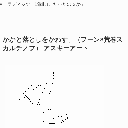
ラディッツ「戦闘力、たったの５か」
かかと落としをかわす。（フーン×荒巻ス
カルチノフ） アスキーアート
i⌒i
| 〈
/ .フ
（ ´_ゝ`） / |
／ /. ﾉ
/ /＼ / |
＿|￣￣ ＼ /.
＼￣￣￣￣￣￣_,,..,,,,_
./ ,' 3 `ヽｰっ
l ⊃ ⌒_つ
`'ｰ---‐'''''"