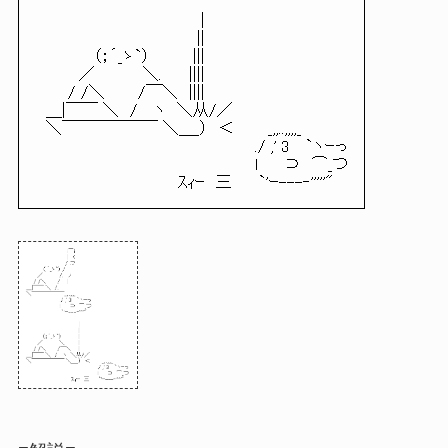
|
||
（；´_ゝ`） |||
／ ＼. ||||
/ /＼ /￣＼ ||||
＿|￣￣ ＼ / ヽ ＼从/／
＼￣￣￣￣￣￣ ＼＿_） ＜ _,,..,,,,_
./ ,' 3 `ヽｰっ
l ⊃ ⌒_つ
ｽｨｰ 三 `'ｰ---‐'''''"