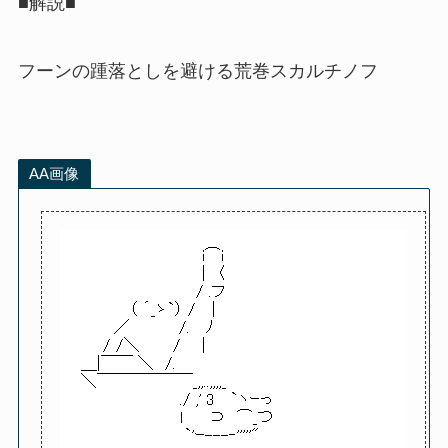
■解説■
フーンの踵落としを避ける荒巻スカルチノフ
AA画像