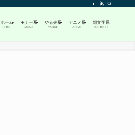
ホーム
モナー系
やる夫系
アニメ系
顔文字系
HOME
MONA
YARUO
ANIME
KAOMOJI