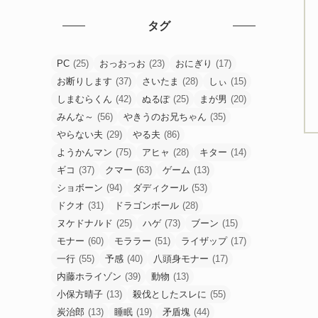
タグ
PC
(25)
おっおっお
(23)
おにぎり
(17)
お断りします
(37)
さいたま
(28)
しぃ
(15)
しまむらくん
(42)
ぬるぽ
(25)
まが男
(20)
みんな～
(56)
やきうのお兄ちゃん
(35)
やらない夫
(29)
やる夫
(86)
ようかんマン
(75)
アヒャ
(28)
キター
(14)
ギコ
(37)
クマー
(63)
ゲーム
(13)
ショボーン
(94)
ダディクール
(53)
ドクオ
(31)
ドラゴンボール
(28)
ヌケドナﾉﾚド
(25)
ハゲ
(73)
ブーン
(15)
モナー
(60)
モララー
(51)
ライザップ
(17)
一行
(55)
予感
(40)
八頭身モナー
(17)
内藤ホライゾン
(39)
動物
(13)
小保方晴子
(13)
殺伐としたスレに
(55)
炭治郎
(13)
睡眠
(19)
矛盾塊
(44)