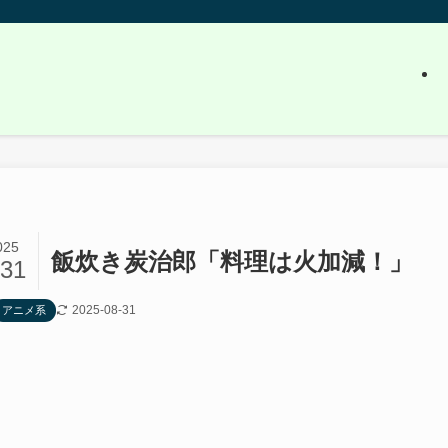
025
飯炊き炭治郎「料理は火加減！」
/31
2025-08-31
アニメ系