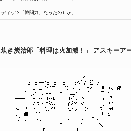
ラディッツ「戦闘力、たったの５か」
飯炊き炭治郎「料理は火加減！」 アスキーア
　　　 　 　 l{＼　 ／:::::::::::::::::＼:::::::::::::ヽ 　人　　 　 ／

　　　　　　 l{::::::::::::一ﾍ:::::::::::::＿:::::::_::::::∧｀Ｙ´ ど　/

　　　　　 　 ＼:::::::::::::＞'^"＾　　 で;';ヽ:::::}l 　 や　,　 息　炭　俺

　　　　　　}＼_＞:::::ｱ --一'　ﾊヽニ二∨:} 　さ　 |　 子　焼

　 　 ――　 ､ ::::::::/ ,ｨfﾃぅ､　　　,ｨfﾃﾐx ｌ::ヽ！　 |　 な　.き

　/　　　　　　∨::7 / f:宍ﾊ　　　　f:宍ﾊ |＜　 　 |　 ん　.小

　　　火　料　 ∨|　 弋Ｚツ　　　 弋Zツ l:::::＞　　　 で　.屋

　　　加　理　　|⌒ 　 　 　 　 l　　　　　 ﾄ､　　　 |　 ！　の

　　　減　は　　| ({､ 　 　 ヽ====ァ　 　 ,9}　　 ⌒ﾍ

　　　！　　　 　|ゝi-l　　　　` ﾆ ´　　　г′　　　　＼　　　　　　/

　　　 　 　 　 　 ヽ冂〉､　　　　　　　 ／｢l　　　　　　 　　――
