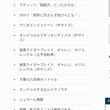
ラディッツ「戦闘力、たったの５か」
ポロリ「絶対に許さんぞ虫けらども！」
ウゾダドンドコドーン（中サイズ）
オンドゥルルラギッタンディスカ（中サイ
ズ）
仮面ライダーブレイド、ギャレン、カリス、
レンゲル（土手自転車）
仮面ライダーブレイド、ギャレン、カリス、
レンゲル（中サイズ）
大量の八頭身オンドゥル
オンドゥルするならイマノウチ
にょろーん無惨
無惨「私の言うことは絶対である」