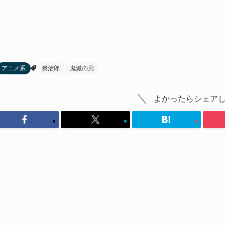
アニメ系
炭治郎
鬼滅の刃
よかったらシェア