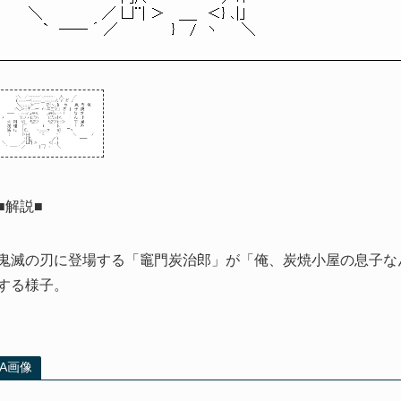
　＼　　　　　　／ 凵¨| ＞ 　＿_　＜} ､|｣

　　 `　―― ´ ／　　　　　 }　 /　ヽ　　 ＼
■解説■
鬼滅の刃に登場する「竈門炭治郎」が「俺、炭焼小屋の息子な
する様子。
AA画像