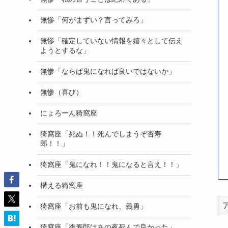
無惨「何がまずい？言ってみろ」
無惨「確定していない情報を嬉々として伝え
ようとするな」
無惨「ならば鬼になれば良いではないか」
無惨（喜び）
にょろーん猗窩座
猗窩座「死ぬ！！死んでしまうぞ杏寿
郎！！」
猗窩座「鬼になれ！！鬼になると言え！！」
構える猗窩座
猗窩座「お前も鬼になれ、義勇」
猗窩座「杏寿郎はあの夜死んで良かった」