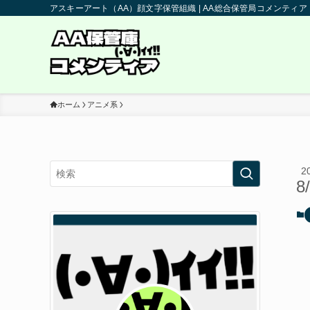
アスキーアート（AA）顔文字保管組織 | AA総合保管局コメンティア
ホーム
アニメ系
2
8