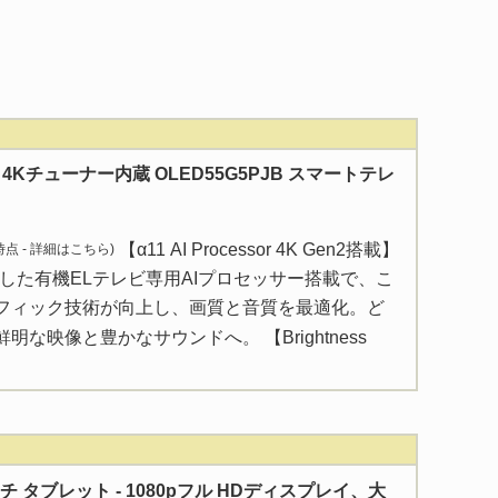
型 4Kチューナー内蔵 OLED55G5PJB スマートテレ
【α11 AI Processor 4K Gen2搭載】
 時点 -
詳細はこちら
)
した有機ELテレビ専用AIプロセッサー搭載で、こ
フィック技術が向上し、画質と音質を最適化。ど
な映像と豊かなサウンドへ。 【Brightness
0 インチ タブレット - 1080pフル HDディスプレイ、大