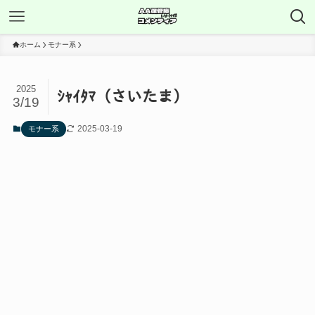
ホーム
モナー系
2025
ｼｬｲﾀﾏ（さいたま）
3/19
2025-03-19
モナー系