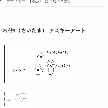
ラディッツ「戦闘力、たったの５か」
ｼｬｲﾀﾏ（さいたま） アスキーアート
　　　　　　　 　 　､　l　，ｼｬｲﾀﾏｼｬｲﾀﾏ !

　 　 　　　　　　- (ﾟ∀ﾟ) -

　 　 　 　 　 　 　 '　l　` ∧∧

　 　　　　　　　 ∧∧　ヽ(ﾟ∀ﾟ)/ｼｬｲﾀﾏ !

　ｼｬｲﾀﾏ～ ! ヽ(ﾟ∀ﾟ)/ 　|　｜

　 　 　 　 　 　 　vv 　 　 Ｗ