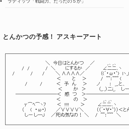
ラディッツ「戦闘力、たったの５か」
とんかつの予感！ アスキーアート
　　　　　　　　　　 ＼　今日はとんかつ　　／　　　　,.､ ,.､

　　　/　/　　　　　/　＼　　　にするか　／　　　　∠二二､ヽ

/　　　　　/　　　/　　　 ＼ ∧∧∧∧／　　　　　（(´・ω・`)　lヽ,,l
　　　　　　　　　　　　　　＜　　 　と　　＞　　　　 /　~~：~~~ (　　　
　　　　/　　　　/　　 　　＜　予　ん　　＞　　　ノ　　　：　_,,.と.、 　 
　　　　　　　　　　　　 　　＜　　 　か　＞　　　　（,,..,）二i_, 　 しー
　─────────＜　感　つ　 ＞──────────
　　　　　　　　　　 　　 　＜　　　　の　 ＞　　　　　,.､ ,.､

　　 　γ⌒ﾍ⌒ヽﾌ　　　 ＜　!!!!　　　 ＞　　　　∠二二､ヽ

　　　（　　(　・ω・）　　　／∨∨∨∨＼　　　　（（´･∀･`））＜と
　　　　しー し─J　　／死ぬ気なの！ ＼　　/　~~：~~~　＼