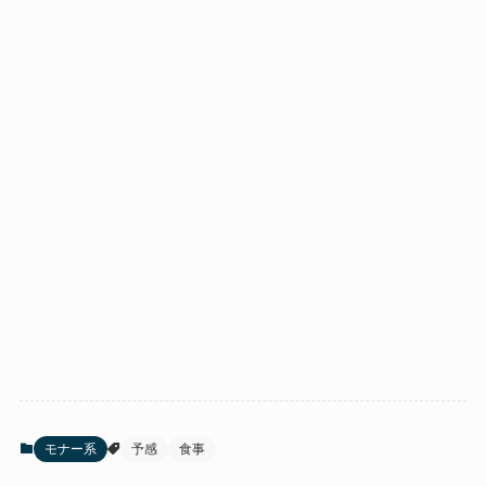
モナー系
予感
食事