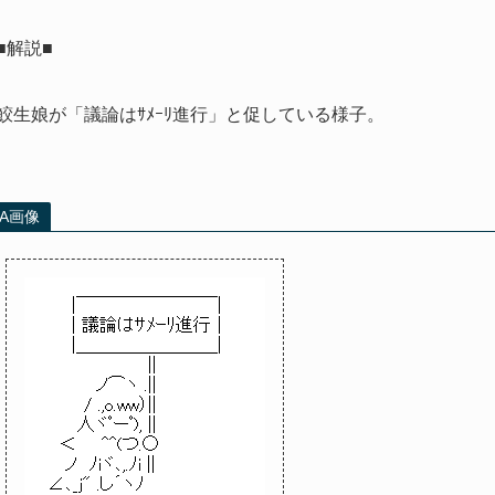
■解説■
鮫生娘が「議論はｻﾒｰﾘ進行」と促している様子。
AA画像