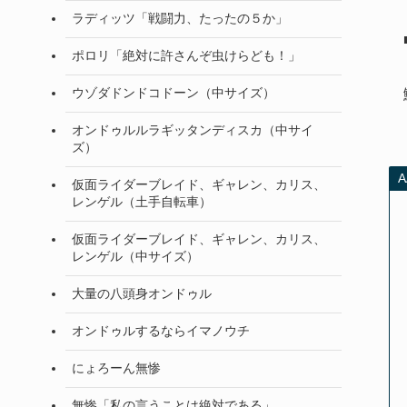
ラディッツ「戦闘力、たったの５か」
ポロリ「絶対に許さんぞ虫けらども！」
ウゾダドンドコドーン（中サイズ）
オンドゥルルラギッタンディスカ（中サイ
ズ）
仮面ライダーブレイド、ギャレン、カリス、
レンゲル（土手自転車）
仮面ライダーブレイド、ギャレン、カリス、
レンゲル（中サイズ）
大量の八頭身オンドゥル
オンドゥルするならイマノウチ
にょろーん無惨
無惨「私の言うことは絶対である」