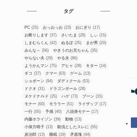
タグ
PC
(25)
おっおっお
(23)
おにぎり
(17)
お断りします
(37)
さいたま
(28)
しぃ
(15)
しまむらくん
(42)
ぬるぽ
(25)
まが男
(20)
みんな～
(56)
やきうのお兄ちゃん
(35)
やらない夫
(29)
やる夫
(86)
ようかんマン
(75)
アヒャ
(28)
キター
(14)
ギコ
(37)
クマー
(63)
ゲーム
(13)
ショボーン
(94)
ダディクール
(53)
ドクオ
(31)
ドラゴンボール
(28)
ヌケドナﾉﾚド
(25)
ハゲ
(73)
ブーン
(15)
モナー
(60)
モララー
(51)
ライザップ
(17)
一行
(55)
予感
(40)
八頭身モナー
(17)
内藤ホライゾン
(39)
動物
(13)
小保方晴子
(13)
殺伐としたスレに
(55)
炭治郎
(13)
睡眠
(19)
矛盾塊
(44)