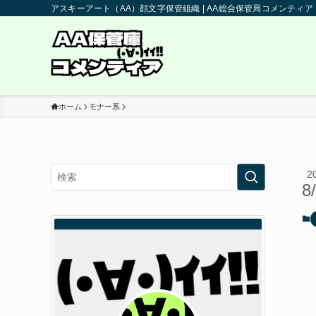
アスキーアート（AA）顔文字保管組織 | AA総合保管局コメンティア
ホーム
モナー系
2
8