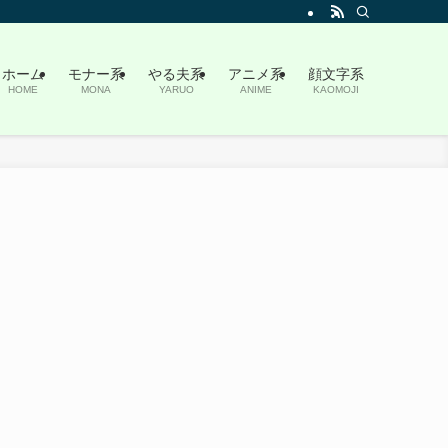
ホーム
モナー系
やる夫系
アニメ系
顔文字系
HOME
MONA
YARUO
ANIME
KAOMOJI