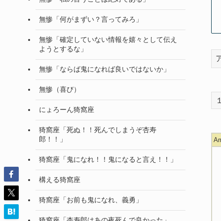
無惨「何がまずい？言ってみろ」
無惨「確定していない情報を嬉々として伝え
ようとするな」
無惨「ならば鬼になれば良いではないか」
無惨（喜び）
にょろーん猗窩座
猗窩座「死ぬ！！死んでしまうぞ杏寿
郎！！」
A
猗窩座「鬼になれ！！鬼になると言え！！」
構える猗窩座
猗窩座「お前も鬼になれ、義勇」
猗窩座「杏寿郎はあの夜死んで良かった」