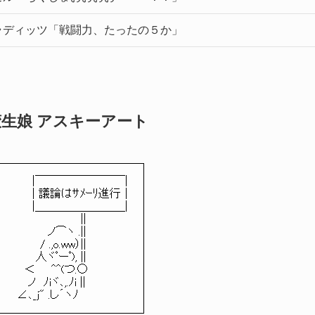
ラディッツ「戦闘力、たったの５か」
鮫生娘 アスキーアート
|￣￣￣￣￣￣￣￣|
| 議論はｻﾒｰﾘ進行│
|＿＿＿＿＿＿＿＿|
||
ノ⌒ヽ .||
/ .,o.ww）||
人ヾﾟーﾟ), ||
＜ ^^(つ.○
ノ ﾉiヾ､,.ﾉi ||
∠､_j" .し´ヽﾉ