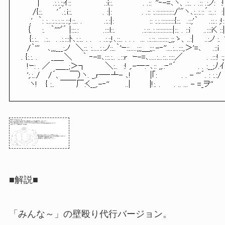
　 　 |　　 .:.:.:;ｲ::　　　　　　.:i::.　　 　 　 . .::｀''‐-=､ヽ、
　　/{::.　　 '´.:.i::.　　 　　　. :|:　　　　　 . .:: :.:::::::
　 ,'　｀: :...:.:.:.::.::;!::.. .　　　　.:.:|:　　　　　　 :: :.:.::::::::
　｛　　:.　｀''''ﾞ´ |:::.:　　　　 .:::l::. 　　　　 .:.::..:.:::::::::::
　 {:.:..　.:..　. .:.:::ﾄ､:.:.. . .　 . .:.:;!､::.. . . .　... .:.::..:::::::_;;.ゝ、..:|　　..:ノ :
　/｀'''　 ､,,,___:ノ　＼::. :.....:.:ノ::..｀'ｰ::.....;;;＿;;:.-‐''....:...:::,＞'=､　　.::i　:.
. {:.:. .　　 _＿_＼ 　 ｀ ‐-=､:::.:.. ..::r　ｰ-=､.....:...::..::::／　 　 　 . .:::! :; :
　!ｰ: . ／　＿__;＞┐　　　 ＼:..　:! ,.-―:‐､:: ,,.:‐''´　　　　. . :__;ﾉ.ｲ

　';.:../　 /´、 　￣）ヽ. _,ｒ―‐亠- ､!　　　 |｢:　　　　 . . - '''´. : :.:/

　 ヽ!　 { :..　￣￣厂:く__,.-‐''　 　 ..|　　　 |!:. .　　 . .. ... - =_ヲ''
■解説■
「みんな～」の壁殴り代行バージョン。