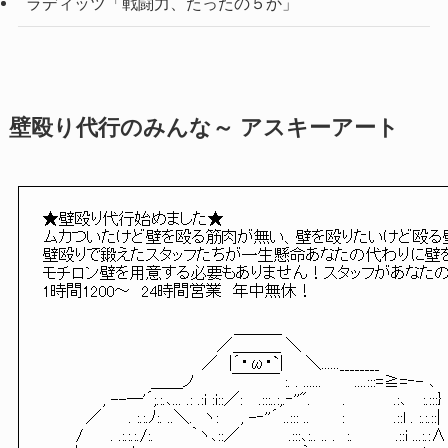
ラディッツ「戦闘力、たったの５か」
壁殴り代行のみんな～ アスキーアート
★壁殴り代行始めました★

ムカついたけど壁を殴る筋肉が無い、壁を殴りたいけど殴る壁
壁殴りで鍛えたスタッフたちが一生懸命あなたの代わりに壁を
モチロン壁を用意する必要もありません！スタッフがあなたの
1時間1200～　24時間営業　年中無休！

　　　　　　　　　 　　　　 　　　 ＿＿＿

　 　　 　　 　 　　　　　　　　／＿＿＿ ＼

　　　　　　　 　　　　　　　／　|´・ω・`|　　＼......________

　 　　　 　 　　 　＿＿ノ 　　　￣￣￣ :. . ......　　　....:::=≧=‐- ､

　　　　　 , --―'´;.:.､... .: .:i :i::／:　 .:::..:,.‐''". 　 　.　 　 　 .:､　 :.:::}

　　 　 ／　　 . :.:.ﾉ:. ..＼.　ヽ:　　, -‐''´ ..::: ..　 　 :　　　　 .::l . :.:.::|

　　　/　　 . .:.:.:./:. 　 　 ｀ヽ､::／　　　　 .:::､:.. .. .　:.　　 　 .::i ...:.:∧
