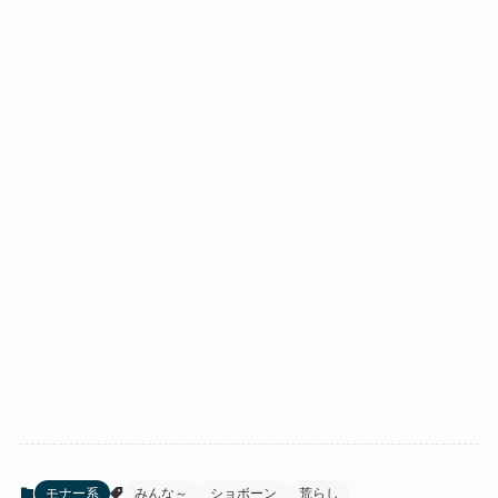
モナー系
みんな～
ショボーン
荒らし