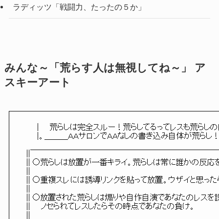
ラディッツ「戦闘力、たったの５か」
みんな～「荒らす人は無視してね～」 ア
スキーアート
　　　|　　荒らしは完全スルー！荒らしてるってレスも荒らしの自演！
　　　|。＿＿＿ＡＡサロンでＡＡなしの書き込み自体が荒らし！＿
　||￣￣￣￣￣￣￣￣￣￣￣￣￣￣￣￣￣￣￣￣￣￣￣￣￣
　|| ○荒らしは放置が一番キライ。荒らしは常に誰かの反応を待
　||　　　　　　　　　　　　　　　　　　　　　　　　　　　　　　　　　　　　　　　
　|| ○重複スレには誘導リンクを貼って放置。ウザイと思ったらそ
　||　　　　　　　　　　　　　　　　　　　　　　　　　　　　　　　　　　　　　　　
　|| ○放置された荒らしは煽りや自作自演であなたのレスを誘います
　||　　ノセられてレスしたらその時点であなたの負け。　　　　　　　　　
　||　　　　　　　　　　　　　　　　　　　　　　　　　　　　　　　　　　　　　　　