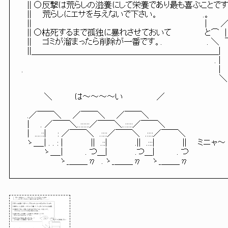
　|| ○反撃は荒らしの滋養にして栄養であり最も喜ぶことです｡　　　
　||　　荒らしにエサを与えないで下さい。　　　　　　　　.。　　　 ＿＿　
　||　　　　　　　　　　　　　　　　　　　　　　　　　　　　　　　|　　 ／
　|| ○枯死するまで孤独に暴れさせておいて　　　　　　と⌒　|´・
　||　　ゴミが溜まったら削除が一番です。.　　　　　　　　. 
　||＿＿＿＿＿＿＿＿＿＿＿＿＿＿＿＿＿＿＿＿＿＿＿|　　　　　　.
　　　　　　　　　　　　　　　　　　　　　　　　　　　　　　　　　 　. |　　
.　　　　　　　　　　　　　　　　　　　　　　　　　　　　　　　　　 　 |　　　_
　　　　　　　　　　　　　　　　　　　　　　　　　　　　　 　 　 　 　 ＼　
　　　　　　　　　　　　　　　　　　　　　　　　　　　　　　　　　　　 　 ＼__
　　　　＼　　　　は～～～～い　　　　　　／　　　　　　　　　　
　.／￣￣＼　　／￣￣＼　　／￣￣＼

　|　　. ／￣￣＼..::::::／￣￣＼..:::::／￣￣＼

　|　....::|　　: ／￣￣＼　.::::／￣￣＼　.::::／￣￣＼

　ゝ＿_| . . : |　　　　　||　.::|　　　　　.||　.:::|　　　　　||　　ミニャ～

　　　　ゝ＿_|　　　　. つ＿|　　　　　.つ＿|　　　　. つ

　　　　　 　 ゝ_＿＿_η　. ゝ_＿＿_η　　ゝ_＿＿_η