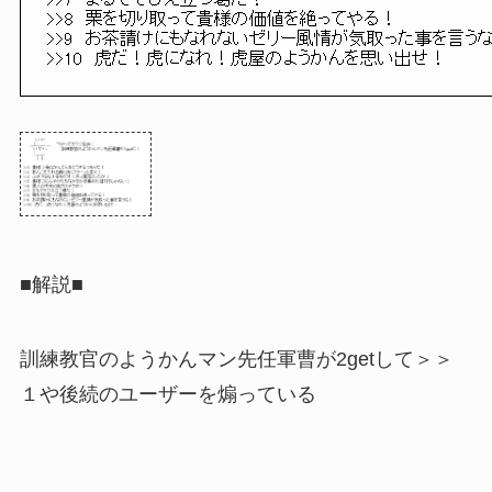
>>7　まるでそびえ立つ葛だ！

>>8　栗を切り取って貴様の価値を絶ってやる！

>>9　お茶請けにもなれないゼリー風情が気取った事を言うな
>>10　虎だ！虎になれ！虎屋のようかんを思い出せ！
■解説■
訓練教官のようかんマン先任軍曹が2getして＞＞
１や後続のユーザーを煽っている