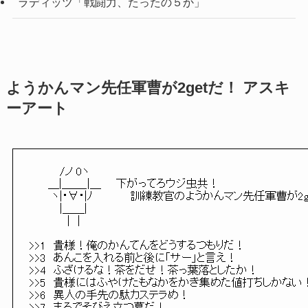
ラディッツ「戦闘力、たったの５か」
ようかんマン先任軍曹が2getだ！ アスキ
ーアート
　　　　/ノ 0ヽ

　 　＿|＿＿_|＿　　下がってろウジ虫共！

　 　 ヽ|・∀・|ﾉ　　　　　訓練教官のようかんマン先任軍曹が2ge
　　　　|＿＿|

　　　　　|　|

>>1　貴様！俺のかんてんをどうするつもりだ！

>>3　あんこを入れる前と後に「サー」と言え！

>>4　ふざけるな！茶をだせ！茶っ葉落としたか！

>>5　貴様にはふやけたもなかをかき集めた値打ちしかない！
>>6　異人の手先の駄カステラめ！
