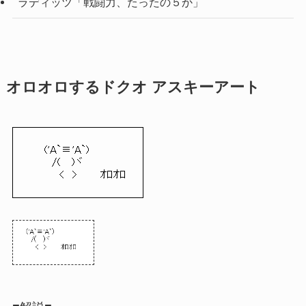
ラディッツ「戦闘力、たったの５か」
オロオロするドクオ アスキーアート
　　('A`≡'A`)

　　　/(　 )ヾ

　　　　<　>　　　ｵﾛｵﾛ