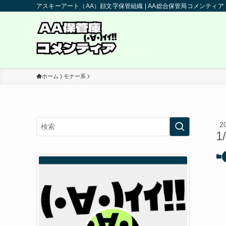
アスキーアート（AA）顔文字保管組織 | AA総合保管局コメンティア
ホーム
モナー系
2
1