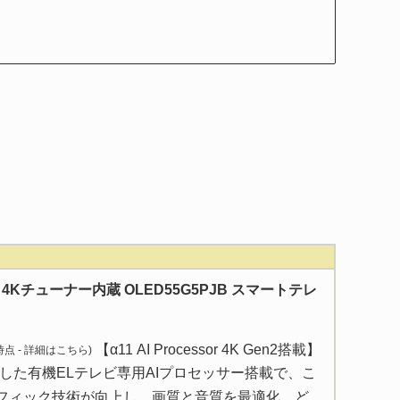
型 4Kチューナー内蔵 OLED55G5PJB スマートテレ
【α11 AI Processor 4K Gen2搭載】
 時点 -
詳細はこちら
)
した有機ELテレビ専用AIプロセッサー搭載で、こ
フィック技術が向上し、画質と音質を最適化。ど