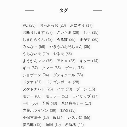
タグ
PC
(25)
おっおっお
(23)
おにぎり
(17)
お断りします
(37)
さいたま
(28)
しぃ
(15)
しまむらくん
(42)
ぬるぽ
(25)
まが男
(20)
みんな～
(56)
やきうのお兄ちゃん
(35)
やらない夫
(29)
やる夫
(86)
ようかんマン
(75)
アヒャ
(28)
キター
(14)
ギコ
(37)
クマー
(63)
ゲーム
(13)
ショボーン
(94)
ダディクール
(53)
ドクオ
(31)
ドラゴンボール
(28)
ヌケドナﾉﾚド
(25)
ハゲ
(73)
ブーン
(15)
モナー
(60)
モララー
(51)
ライザップ
(17)
一行
(55)
予感
(40)
八頭身モナー
(17)
内藤ホライゾン
(39)
動物
(13)
小保方晴子
(13)
殺伐としたスレに
(55)
炭治郎
(13)
睡眠
(19)
矛盾塊
(44)