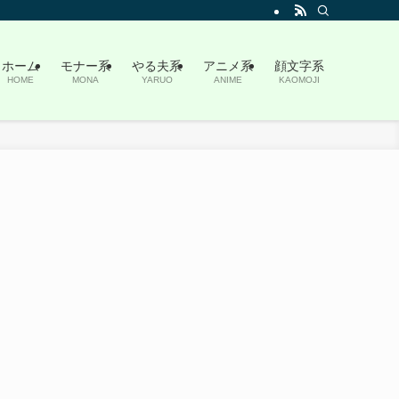
ホーム
モナー系
やる夫系
アニメ系
顔文字系
HOME
MONA
YARUO
ANIME
KAOMOJI