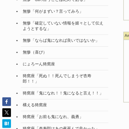
無惨「何がまずい？言ってみろ」
無惨「確定していない情報を嬉々として伝え
ようとするな」
A
無惨「ならば鬼になれば良いではないか」
無惨（喜び）
にょろーん猗窩座
猗窩座「死ぬ！！死んでしまうぞ杏寿
郎！！」
猗窩座「鬼になれ！！鬼になると言え！！」
構える猗窩座
猗窩座「お前も鬼になれ、義勇」
猗窩座「杏寿郎はあの夜死んで良かった」