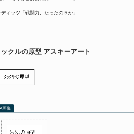
ラディッツ「戦闘力、たったの５か」
クックルの原型 アスキーアート
ｸｯｸﾙの原型
AA画像