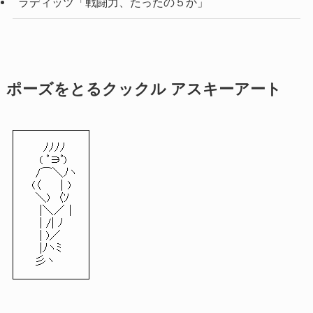
ラディッツ「戦闘力、たったの５か」
ポーズをとるクックル アスキーアート
ﾉﾉﾉﾉ
( ﾟ∋ﾟ)
/⌒＼ﾉヽ
(〈 ｜)
＼) 〈ｿ
|＼／｜
| /| ﾉ
| )／
|ﾉヽﾐ
彡ヽ