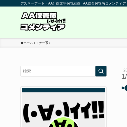
アスキーアート（AA）顔文字保管組織 | AA総合保管局コメンティア
ホーム
モナー系
2
1