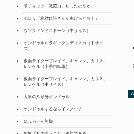
ラディッツ「戦闘力、たったの５か」
ポロリ「絶対に許さんぞ虫けらども！」
ウゾダドンドコドーン（中サイズ）
オンドゥルルラギッタンディスカ（中サイ
ズ）
仮面ライダーブレイド、ギャレン、カリス、
レンゲル（土手自転車）
仮面ライダーブレイド、ギャレン、カリス、
レンゲル（中サイズ）
大量の八頭身オンドゥル
オンドゥルするならイマノウチ
にょろーん無惨
無惨「私の言うことは絶対である」