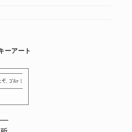
キーアート
￣￣￣￣￣￣
ぞ、ｺﾞﾙｧ！
＿＿＿＿＿