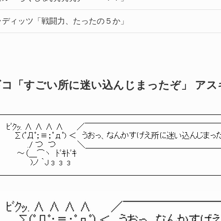
ラディッツ「戦闘力、たったの５か」
ギコ「すごい所に迷い込んじまったぞ」 アス
ﾋﾞｸｯ. ∧ ∧ ∧ ∧ ／￣￣￣￣￣￣￣￣￣￣￣￣￣￣￣￣
Σ(ﾟДﾟ；≡；ﾟдﾟ) ＜ うおっ、なんかすげえ所に迷い込んじまった
./ つ つ ＼＿＿＿＿＿＿＿＿＿＿＿＿＿＿＿＿＿
～（＿⌒ヽ ﾄﾞｷﾄﾞｷ
)ノ ｀Jззз