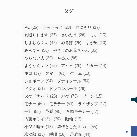
タグ
PC
(25)
おっおっお
(23)
おにぎり
(17)
お断りします
(37)
さいたま
(28)
しぃ
(15)
しまむらくん
(42)
ぬるぽ
(25)
まが男
(20)
みんな～
(56)
やきうのお兄ちゃん
(35)
やらない夫
(29)
やる夫
(86)
ようかんマン
(75)
アヒャ
(28)
キター
(14)
ギコ
(37)
クマー
(63)
ゲーム
(13)
ショボーン
(94)
ダディクール
(53)
ドクオ
(31)
ドラゴンボール
(28)
ヌケドナﾉﾚド
(25)
ハゲ
(73)
ブーン
(15)
モナー
(60)
モララー
(51)
ライザップ
(17)
一行
(55)
予感
(40)
八頭身モナー
(17)
内藤ホライゾン
(39)
動物
(13)
小保方晴子
(13)
殺伐としたスレに
(55)
炭治郎
(13)
睡眠
(19)
矛盾塊
(44)