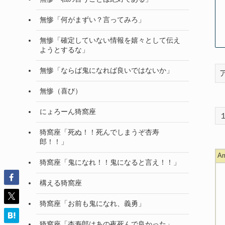
無惨「何がまずい？言ってみろ」
無惨「確定していない情報を嬉々として伝え
ようとするな」
無惨「ならば鬼になれば良いではないか」
無惨（喜び）
にょろーん猗窩座
猗窩座「死ぬ！！死んでしまうぞ杏寿
郎！！」
A
猗窩座「鬼になれ！！鬼になると言え！！」
構える猗窩座
猗窩座「お前も鬼になれ、義勇」
猗窩座「杏寿郎はあの夜死んで良かった」