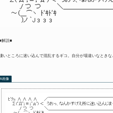
■解説■
凄いところに迷い込んで混乱するギコ。自分が場違いなときな
AA画像