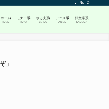
ホーム
モナー系
やる夫系
アニメ系
顔文字系
HOME
MONA
YARUO
ANIME
KAOMOJI
ぞ」