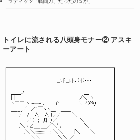
ラディッツ「戦闘力、たったの５か」
トイレに流される八頭身モナー② アスキ
ーアート
| |
| ゴボゴポポポ・・・
| |
＿＿ノ | ＿
| | | ノ＼__ヽ
ヽ二二 ヽ -―- ､ ∩ | ＼ノ（◎）
＿____／ ／"￣ヽヽ＿| |.＿＿|
/ / _∧＿∧ l / / ＼
| |／（ ；´Д｀）／ ＼
.＼ヽ∠＿_＿_／＼ﾟ ｡ ＼
.＼＼::::::::::::::::: ＼＼. |＼ ＼
.＼＼::::::::::::::::: ＼＼ ／ ￣￣￣￣￣￣