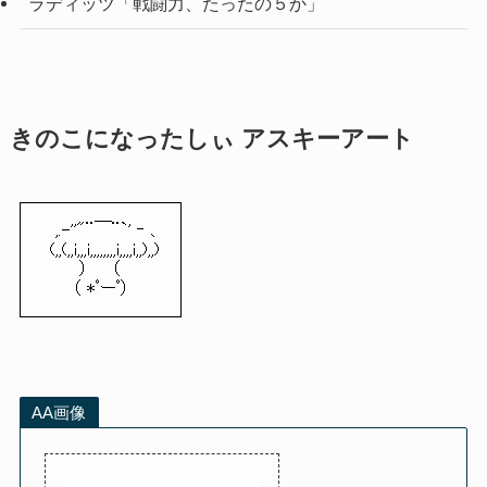
ラディッツ「戦闘力、たったの５か」
きのこになったしぃ アスキーアート
,.-''"¨￣¨`' ‐ 、
(,,(,,i,,,i,,,,,,,,i,,,,i,,),,)
） （
（ *ﾟーﾟ）
AA画像