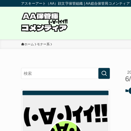
アスキーアート（AA）顔文字保管組織 | AA総合保管局コメンティア
ホーム
モナー系
2
6