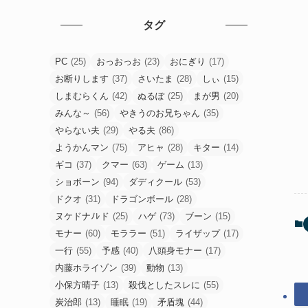
タグ
PC
(25)
おっおっお
(23)
おにぎり
(17)
お断りします
(37)
さいたま
(28)
しぃ
(15)
しまむらくん
(42)
ぬるぽ
(25)
まが男
(20)
みんな～
(56)
やきうのお兄ちゃん
(35)
やらない夫
(29)
やる夫
(86)
ようかんマン
(75)
アヒャ
(28)
キター
(14)
ギコ
(37)
クマー
(63)
ゲーム
(13)
ショボーン
(94)
ダディクール
(53)
ドクオ
(31)
ドラゴンボール
(28)
ヌケドナﾉﾚド
(25)
ハゲ
(73)
ブーン
(15)
モナー
(60)
モララー
(51)
ライザップ
(17)
一行
(55)
予感
(40)
八頭身モナー
(17)
内藤ホライゾン
(39)
動物
(13)
小保方晴子
(13)
殺伐としたスレに
(55)
炭治郎
(13)
睡眠
(19)
矛盾塊
(44)