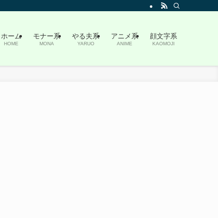
ホーム
モナー系
やる夫系
アニメ系
顔文字系
HOME
MONA
YARUO
ANIME
KAOMOJI