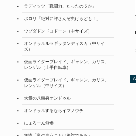
ラディッツ「戦闘力、たったの５か」
ポロリ「絶対に許さんぞ虫けらども！」
ウゾダドンドコドーン（中サイズ）
オンドゥルルラギッタンディスカ（中サイ
ズ）
仮面ライダーブレイド、ギャレン、カリス、
レンゲル（土手自転車）
仮面ライダーブレイド、ギャレン、カリス、
レンゲル（中サイズ）
大量の八頭身オンドゥル
オンドゥルするならイマノウチ
にょろーん無惨
無惨「私の言うことは絶対である」