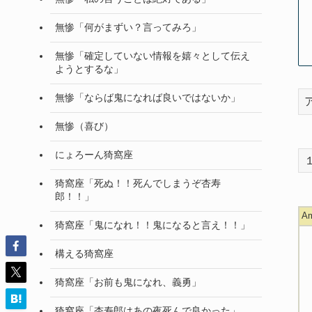
無惨「何がまずい？言ってみろ」
無惨「確定していない情報を嬉々として伝え
ようとするな」
無惨「ならば鬼になれば良いではないか」
無惨（喜び）
にょろーん猗窩座
猗窩座「死ぬ！！死んでしまうぞ杏寿
郎！！」
A
猗窩座「鬼になれ！！鬼になると言え！！」
構える猗窩座
猗窩座「お前も鬼になれ、義勇」
猗窩座「杏寿郎はあの夜死んで良かった」