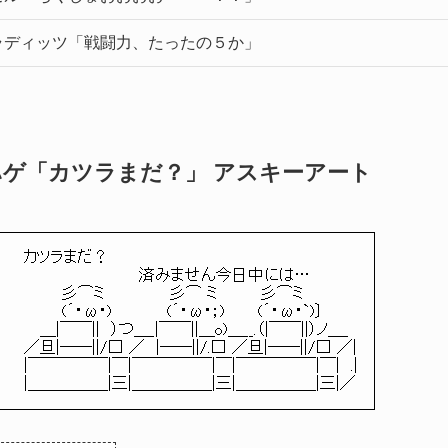
ラディッツ「戦闘力、たったの５か」
ハゲ「カツラまだ？」 アスキーアート
カツラまだ？
済みません今日中には…
彡⌒ミ 彡⌒ ミ 彡⌒ミ
(´・ω・) (´・ω・；) (´・ω・`)〕
＿|￣￣|| ）つ＿_|￣￣||＿o)＿__.（|￣￣||）ノ＿_
／旦|――||/□ ／ |――||/.□ ／旦|――||/□ ／|
|￣￣￣￣￣|￣|￣￣￣￣￣|￣|￣￣￣￣￣|￣| .|
|＿＿＿＿＿|三|＿＿＿＿＿|三|＿＿＿＿＿|三|／