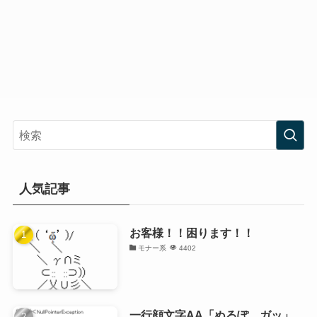
人気記事
お客様！！困ります！！
モナー系
4402
一行顔文字AA「ぬるぽ、ガッ」