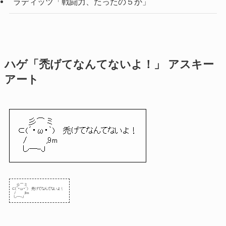
ラディッツ「戦闘力、たったの５か」
ハゲ「禿げてなんてないよ！」 アスキー
アート
彡⌒ ミ
⊂(´・ω・｀) 禿げてなんてないよ！
/ ,9m
し―-J