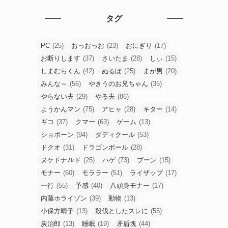
タグ
PC
(25)
おっおっお
(23)
おにぎり
(17)
お断りします
(37)
さいたま
(28)
しぃ
(15)
しまむらくん
(42)
ぬるぽ
(25)
まが男
(20)
みんな～
(56)
やきうのお兄ちゃん
(35)
やらない夫
(29)
やる夫
(86)
ようかんマン
(75)
アヒャ
(28)
キター
(14)
ギコ
(37)
クマー
(63)
ゲーム
(13)
ショボーン
(94)
ダディクール
(53)
ドクオ
(31)
ドラゴンボール
(28)
ヌケドナﾉﾚド
(25)
ハゲ
(73)
ブーン
(15)
モナー
(60)
モララー
(51)
ライザップ
(17)
一行
(55)
予感
(40)
八頭身モナー
(17)
内藤ホライゾン
(39)
動物
(13)
小保方晴子
(13)
殺伐としたスレに
(55)
炭治郎
(13)
睡眠
(19)
矛盾塊
(44)