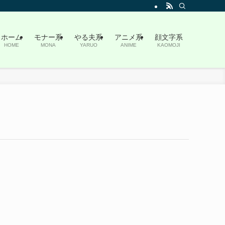
ホーム
モナー系
やる夫系
アニメ系
顔文字系
HOME
MONA
YARUO
ANIME
KAOMOJI