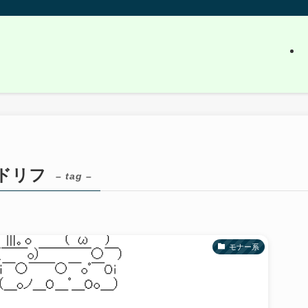
ドリフ
– tag –
モナー系