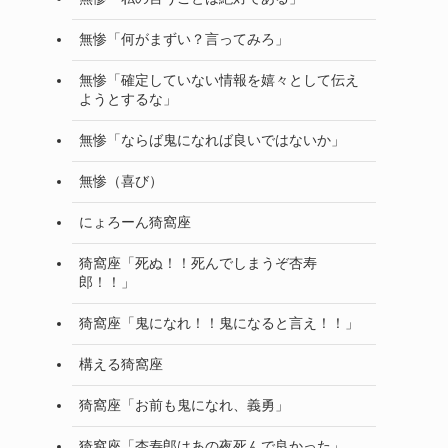
無惨「何がまずい？言ってみろ」
無惨「確定していない情報を嬉々として伝え
ようとするな」
無惨「ならば鬼になれば良いではないか」
無惨（喜び）
にょろーん猗窩座
猗窩座「死ぬ！！死んでしまうぞ杏寿
郎！！」
猗窩座「鬼になれ！！鬼になると言え！！」
構える猗窩座
猗窩座「お前も鬼になれ、義勇」
猗窩座「杏寿郎はあの夜死んで良かった」