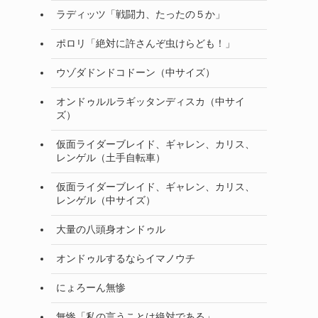
ラディッツ「戦闘力、たったの５か」
ポロリ「絶対に許さんぞ虫けらども！」
ウゾダドンドコドーン（中サイズ）
オンドゥルルラギッタンディスカ（中サイ
ズ）
仮面ライダーブレイド、ギャレン、カリス、
レンゲル（土手自転車）
仮面ライダーブレイド、ギャレン、カリス、
レンゲル（中サイズ）
大量の八頭身オンドゥル
オンドゥルするならイマノウチ
にょろーん無惨
無惨「私の言うことは絶対である」