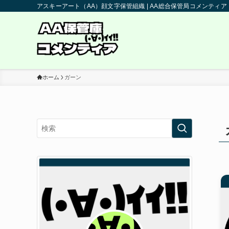
アスキーアート（AA）顔文字保管組織 | AA総合保管局コメンティア
ホーム
ガーン