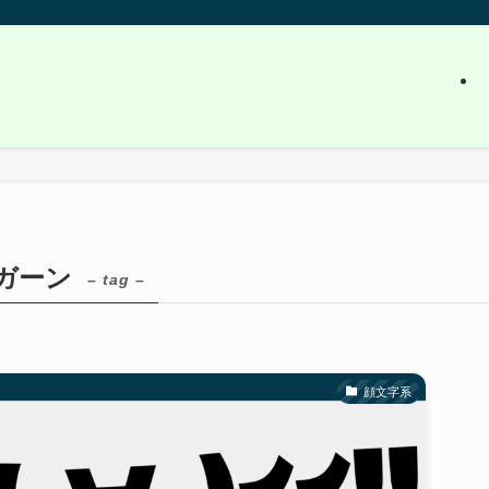
ガーン
– tag –
顔文字系