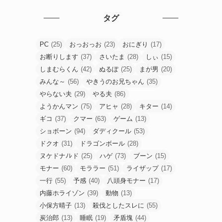
タグ
PC
(25)
おっおっお
(23)
おにぎり
(17)
お断りします
(37)
さいたま
(28)
しぃ
(15)
しまむらくん
(42)
ぬるぽ
(25)
まが男
(20)
みんな～
(56)
やきうのお兄ちゃん
(35)
やらない夫
(29)
やる夫
(86)
ようかんマン
(75)
アヒャ
(28)
キター
(14)
ギコ
(37)
クマー
(63)
ゲーム
(13)
ショボーン
(94)
ダディクール
(53)
ドクオ
(31)
ドラゴンボール
(28)
ヌケドナﾉﾚド
(25)
ハゲ
(73)
ブーン
(15)
モナー
(60)
モララー
(51)
ライザップ
(17)
一行
(55)
予感
(40)
八頭身モナー
(17)
内藤ホライゾン
(39)
動物
(13)
小保方晴子
(13)
殺伐としたスレに
(55)
炭治郎
(13)
睡眠
(19)
矛盾塊
(44)