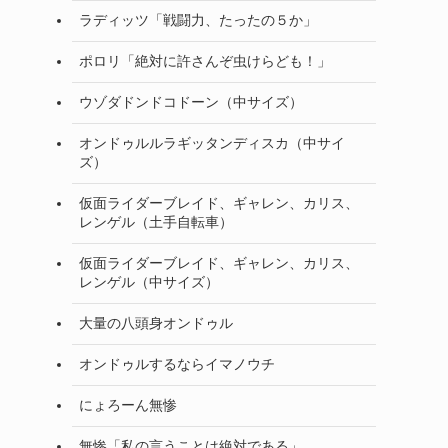
ラディッツ「戦闘力、たったの５か」
ポロリ「絶対に許さんぞ虫けらども！」
ウゾダドンドコドーン（中サイズ）
オンドゥルルラギッタンディスカ（中サイ
ズ）
仮面ライダーブレイド、ギャレン、カリス、
レンゲル（土手自転車）
仮面ライダーブレイド、ギャレン、カリス、
レンゲル（中サイズ）
大量の八頭身オンドゥル
オンドゥルするならイマノウチ
にょろーん無惨
無惨「私の言うことは絶対である」