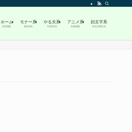
ホーム
モナー系
やる夫系
アニメ系
顔文字系
HOME
MONA
YARUO
ANIME
KAOMOJI