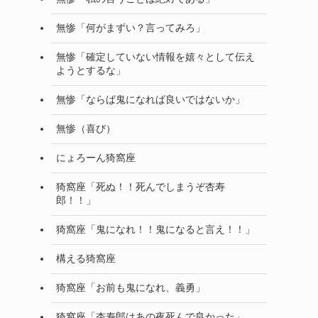
無惨「何がまずい？言ってみろ」
無惨「確定していない情報を嬉々として伝え
ようとするな」
無惨「ならば鬼になれば良いではないか」
無惨（喜び）
にょろーん猗窩座
猗窩座「死ぬ！！死んでしまうぞ杏寿
郎！！」
猗窩座「鬼になれ！！鬼になると言え！！」
構える猗窩座
猗窩座「お前も鬼になれ、義勇」
猗窩座「杏寿郎はあの夜死んで良かった」