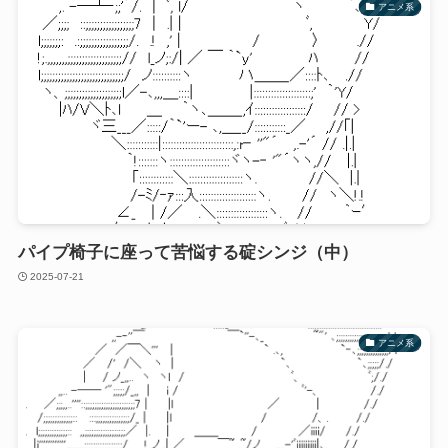
アニメ系
パイプ椅子に座って苦悩する碇シンジ（中）
2025-07-21
アニメ系