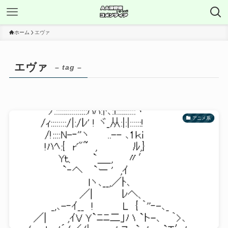
ホーム
エヴァ
エヴァ
– tag –
アニメ系