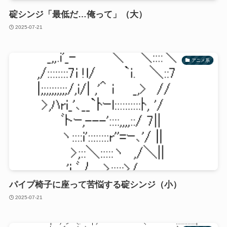
碇シンジ「最低だ…俺って」（大）
2025-07-21
アニメ系
パイプ椅子に座って苦悩する碇シンジ（小）
2025-07-21