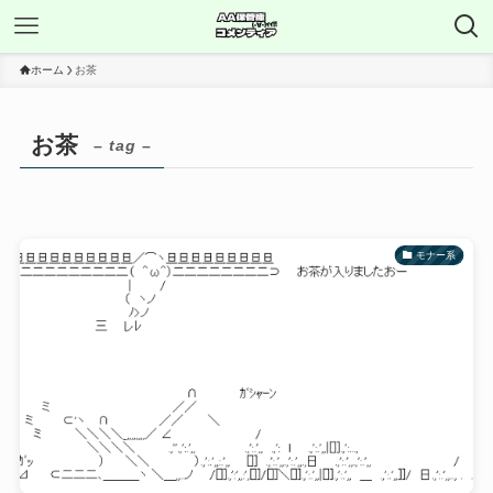
ホーム
お茶
お茶
– tag –
モナー系